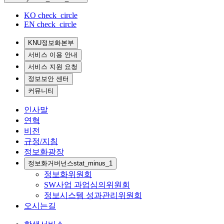
KO
check_circle
EN
check_circle
KNU정보화본부
서비스 이용 안내
서비스 지원 요청
정보보안 센터
커뮤니티
인사말
연혁
비전
규정/지침
정보화광장
정보화거버넌스
stat_minus_1
정보화위원회
SW사업 과업심의위원회
정보시스템 성과관리위원회
오시는길