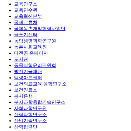
교육연구소
교육연수원
교육혁신본부
국제교류처
국제농촌개발협력사업단
글쓰기센터
농업생명과학연구원
농촌사회교육원
다전공 홈페이지
도서관
동물실험윤리위원회
발전기금재단
백령아트센터
보건의료교육 융합연구소
보건진료소
봉사은행
분자과학융합기술연구소
사회과학연구원
산림과학연구소
산업기술연구소
산학협력단