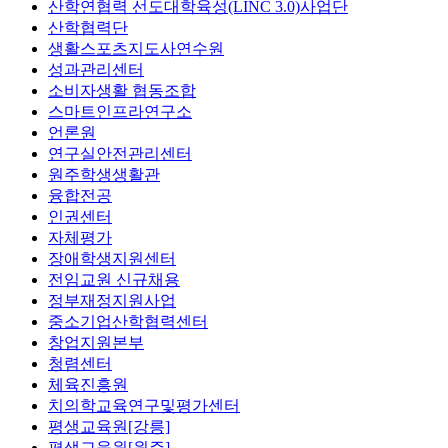
산학연협력 선도대학육성(LINC 3.0)사업단
산학협력단
생활스포츠지도사연수원
성과관리센터
소비자생활 협동조합
스마트인프라연구소
언론원
연구실안전관리센터
원주학생생활관
융합전공
인권센터
자체평가
장애학생지원센터
전임교원 신규채용
정부재정지원사업
중소기업산학협력센터
창업지원본부
청렴센터
체육진흥원
치의학교육연구및평가센터
평생교육원[강릉]
평생교육원[원주]