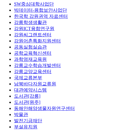
SW중심대학사업단
빅데이터-융합보안사업단
한국학 강원권역 자료센터
강릉학생생활관
강원ICT융합연구원
강원씨그랜트센터
강원어촌특화지원센터
공동실험실습관
공학교육혁신센터
과학영재교육원
강릉교수학습개발센터
강릉교양교육센터
국제교류본부
남북바다자원교류원
대관예약시스템
도서관[강릉]
도서관[원주]
동해안해양생물자원연구센터
박물관
발전기금재단
부설유치원