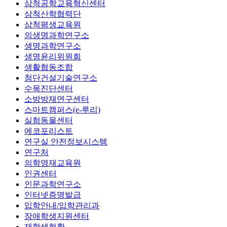
삼척공학교육혁신센터
삼척산학협력단
삼척평생교육원
의생명과학연구소
생명과학연구소
생명윤리위원회
생활협동조합
첨단건설기술연구소
수목진단센터
소방방재연구센터
스마트캠퍼스(e-루리)
실험동물센터
에코포리스트
연구실 안전정보시스템
연구처
의학영재교육원
인권센터
인문과학연구소
인터넷증명발급
입학안내/입학관리과
장애학생지원센터
재학생현황